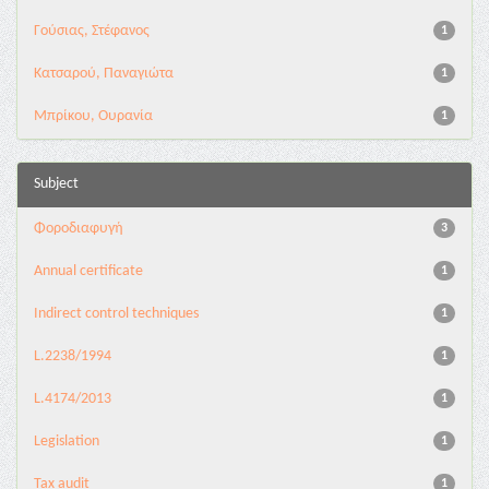
Γούσιας, Στέφανος
1
Κατσαρού, Παναγιώτα
1
Μπρίκου, Ουρανία
1
Subject
Φοροδιαφυγή
3
Annual certificate
1
Indirect control techniques
1
L.2238/1994
1
L.4174/2013
1
Legislation
1
Tax audit
1