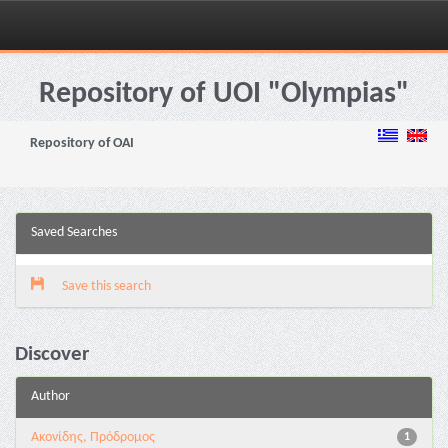
Skip
navigation
Repository of UOI "Olympias"
Repository of OAI
Saved Searches
Save this search
Discover
Author
Ακονίδης, Πρόδρομος
1