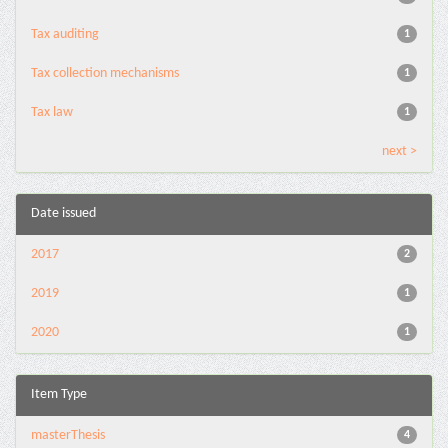
Tax auditing
1
Tax collection mechanisms
1
Tax law
1
next >
Date issued
2017
2
2019
1
2020
1
Item Type
masterThesis
4