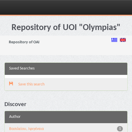
Skip
navigation
Repository of UOI "Olympias"
Repository of OAI
Saved Searches
Save this search
Discover
Author
Βασιλείου, Ιφιγένεια
1