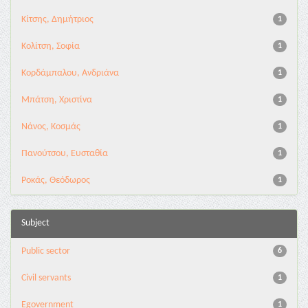
Κίτσης, Δημήτριος
1
Κολίτση, Σοφία
1
Κορδάμπαλου, Ανδριάνα
1
Μπάτση, Χριστίνα
1
Νάνος, Κοσμάς
1
Πανούτσου, Ευσταθία
1
Ροκάς, Θεόδωρος
1
Subject
Public sector
6
Civil servants
1
Egovernment
1