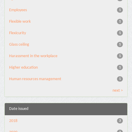
Employees
1
Flexible work
1
Flexicurity
1
Glass ceiling
1
Harassment in the workplace
1
Higher education
1
Human resources management
1
next >
Date issued
2018
3