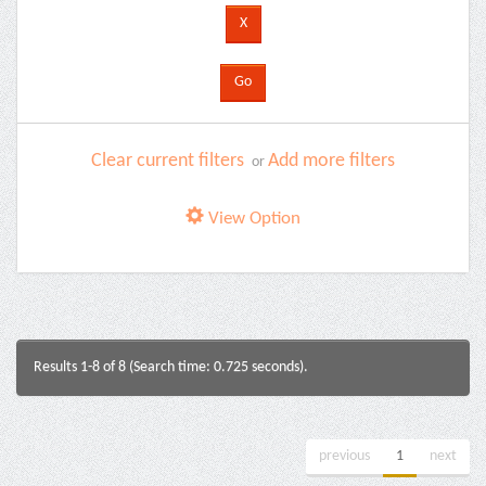
Clear current filters
Add more filters
or
View Option
Results 1-8 of 8 (Search time: 0.725 seconds).
previous
1
next