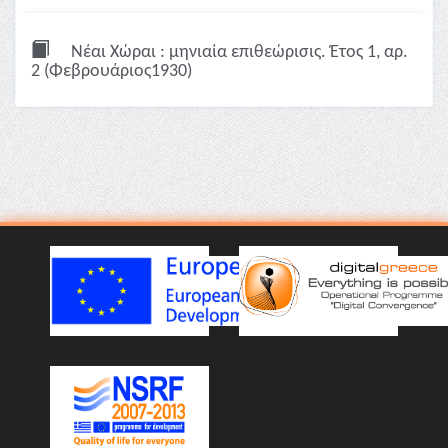
Νέαι Χώραι : μηνιαία επιθεώρισις. Έτος 1, αρ.
2 (Φεβρουάριος1930)