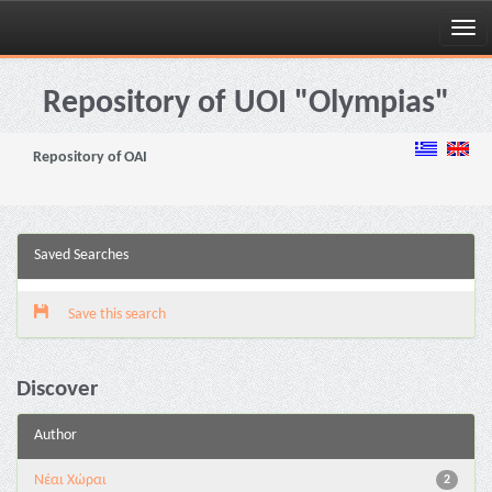
Skip
navigation
Repository of UOI "Olympias"
Repository of OAI
Saved Searches
Save this search
Discover
Author
Νέαι Χώραι
2