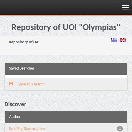
Skip
navigation
Repository of UOI "Olympias"
Repository of OAI
Saved Searches
Save this search
Discover
Author
Κακάλη, Κωνσταντίνα
1