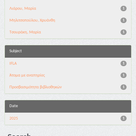
Λιάρου, Μαρία
1
Μηλιτσοπούλου, Χρυάνθη
1
Τσουράκη, Μαρία
1
Subject
IFLA
1
Άτομα με αναπηρίες
1
Προσβασιμότητα βιβλιοθηκών
1
Date
2025
1