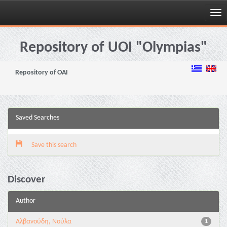
Skip
navigation
Repository of UOI "Olympias"
Repository of OAI
Saved Searches
Save this search
Discover
Author
Αλβανούδη, Νούλα
1