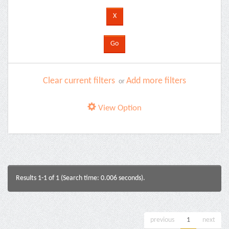
Clear current filters
Add more filters
or
View Option
Results 1-1 of 1 (Search time: 0.006 seconds).
previous
1
next