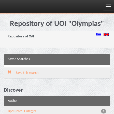
Skip
navigation
Repository of UOI "Olympias"
Repository of OAI
Saved Searches
Save this search
Discover
Author
Βραϊμάκη, Ευτυχία
1