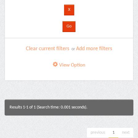
Clear current filters
Add more filters
or
View Option
Results 1-1 of 1 (Search time: 0.001 seconds).
previous
1
next