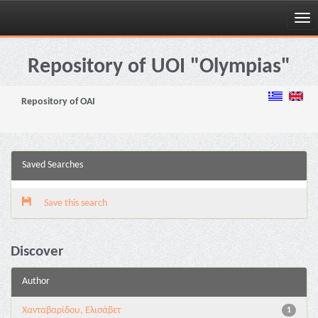
Skip
navigation
Repository of UOI "Olympias"
Repository of OAI
Saved Searches
Save this search
Discover
Author
Χανταβαρίδου, Ελισάβετ
1