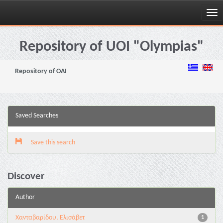
Skip
navigation
Repository of UOI "Olympias"
Repository of OAI
Saved Searches
Save this search
Discover
Author
Χανταβαρίδου, Ελισάβετ
1