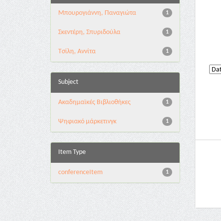
Μπουρογιάννη, Παναγιώτα
1
Σκεντέρη, Σπυριδούλα
1
Τσίλη, Αννίτα
1
Subject
Ακαδημαϊκές Βιβλιοθήκες
1
Ψηφιακό μάρκετινγκ
1
Item Type
conferenceItem
1