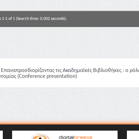
s 1-1 of 1 (Search time: 0.002 seconds).
Επαναπροσδιορίζοντας τις Ακαδημαϊκές Βιβλιοθήκες : ο ρό
οτομίας (Conference presentation)