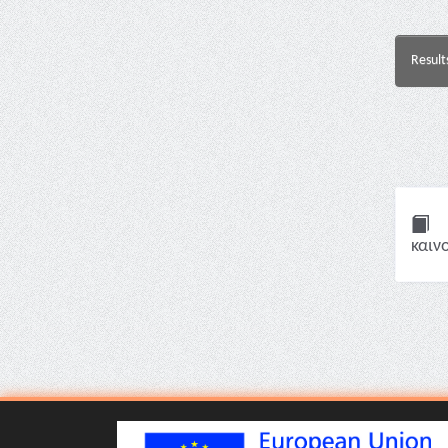
Result
καιν