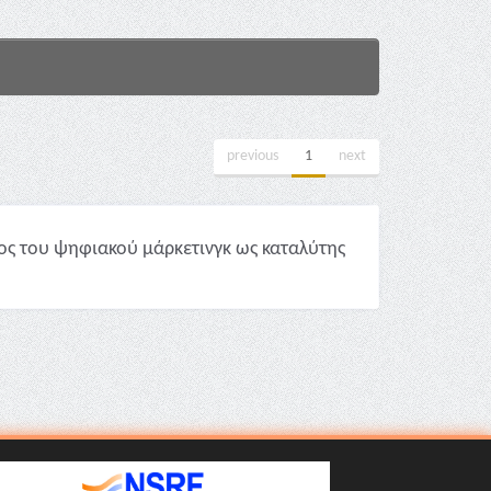
previous
1
next
λος του ψηφιακού μάρκετινγκ ως καταλύτης