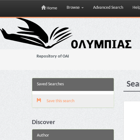
Browse
Advanced Search
Hel
Home
Skip
navigation
Repository of OAI
Sea
Saved Searches
Save this search
Discover
Author