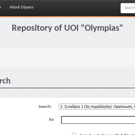
p
About DSpace
Repository of UOI "Olympias"
rch
Search:
for