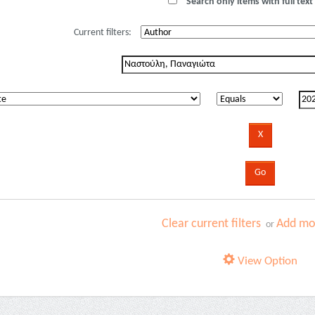
Search only items with full text 
Current filters:
Clear current filters
Add mor
or
View Option