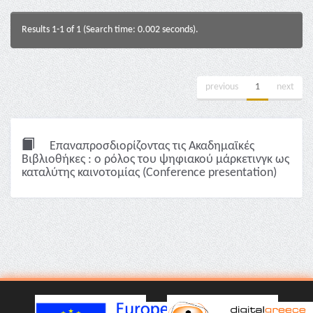
Results 1-1 of 1 (Search time: 0.002 seconds).
previous
1
next
Επαναπροσδιορίζοντας τις Ακαδημαϊκές
Βιβλιοθήκες : ο ρόλος του ψηφιακού μάρκετινγκ ως
καταλύτης καινοτομίας (Conference presentation)