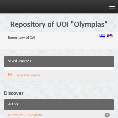
Skip
navigation
Repository of UOI "Olympias"
Repository of OAI
Saved Searches
Save this search
Discover
Author
Ναστούλη, Παναγιώτα
1