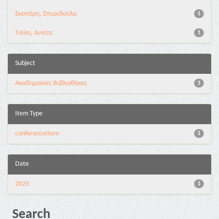
Σκεντέρη, Σπυριδούλα
1
Τσίλη, Αννίτα
1
Subject
Ακαδημαϊκές Βιβλιοθήκες
1
Item Type
conferenceItem
1
Date
2025
1
Search