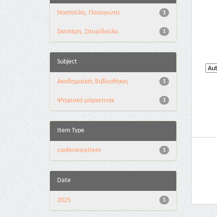
Ναστούλη, Παναγιώτα
1
Σκεντέρη, Σπυριδούλα
1
Subject
Ακαδημαϊκές Βιβλιοθήκες
1
Ψηφιακό μάρκετινγκ
1
Item Type
conferenceItem
1
Date
2025
1