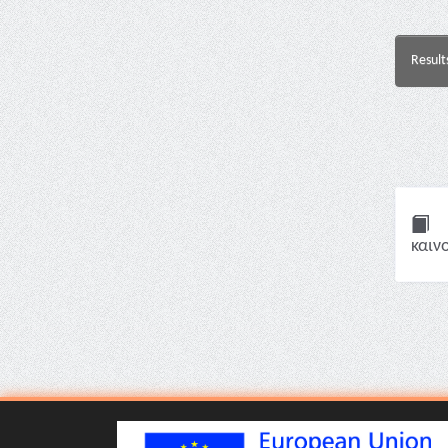
Result
καιν