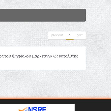
previous
1
next
λος του ψηφιακού μάρκετινγκ ως καταλύτης