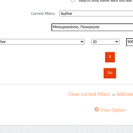
Search only items with full text 
Current filters:
Clear current filters
Add mor
or
View Option