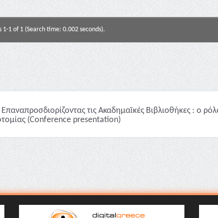
s 1-1 of 1 (Search time: 0.002 seconds).
Επαναπροσδιορίζοντας τις Ακαδημαϊκές Βιβλιοθήκες : ο ρό
οτομίας (Conference presentation)