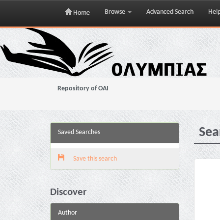
Browse
Advanced Search
Hel
Home
Skip
navigation
Repository of OAI
Sea
Saved Searches
Save this search
Discover
Author