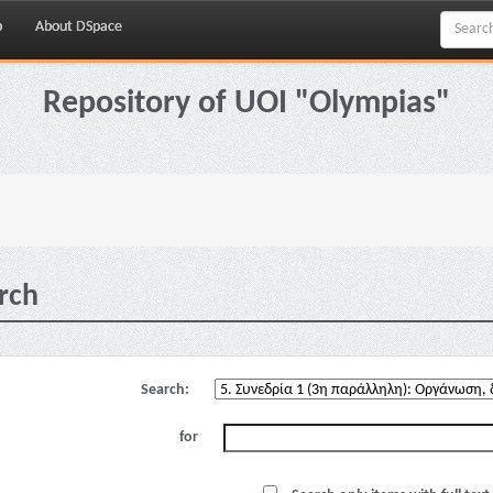
p
About DSpace
Repository of UOI "Olympias"
rch
Search:
for