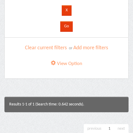
Clear current filters
Add more filters
or
View Option
Results 1-1 of 1 (Search time: 0.642 seconds).
previous
1
next