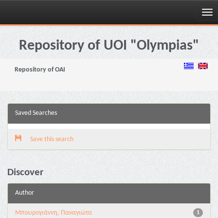
Skip
navigation
Repository of UOI "Olympias"
Repository of OAI
Saved Searches
Save this search
Discover
Author
Μπουρογιάννη, Παναγιώτα
1