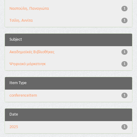
Ναστούλη, Παναγιώτα
1
Τσίλη, Αννίτα
1
Subject
Ακαδημαϊκές Βιβλιοθήκες
1
Ψηφιακό μάρκετινγκ
1
Item Type
conferenceItem
1
Date
2025
1