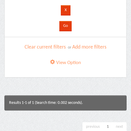
Clear current filters
Add more filters
or
View Option
Results 1-1 of 1 (Search time: 0.002 seconds).
previous
1
next