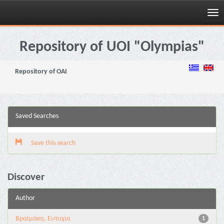
Skip
navigation
Repository of UOI "Olympias"
Repository of OAI
Saved Searches
Save this search
Discover
Author
Βραϊμάκη, Ευτυχία
1