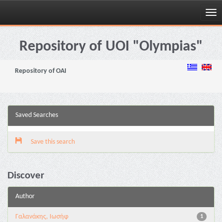
Skip
navigation
Repository of UOI "Olympias"
Repository of OAI
Saved Searches
Save this search
Discover
Author
Γαλανάκης, Ιωσήφ
1