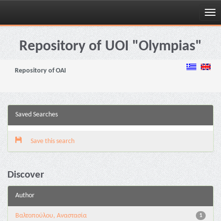
Skip
navigation
Repository of UOI "Olympias"
Repository of OAI
Saved Searches
Save this search
Discover
Author
Βαλτοπούλου, Αναστασία
1