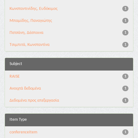
Κωνσταντινίδης, Ευδόκιμος
1
Μπαμίδης, Παναγιώτης
1
Πετσάνη, Δέσποινα
1
Τσιμπιτά, Κωνσταντίνα
1
Subject
RAISE
1
Ανοιχτά δεδομένα
1
Δεδομένα προς επεξεργασία
1
Item Type
conferenceItem
1