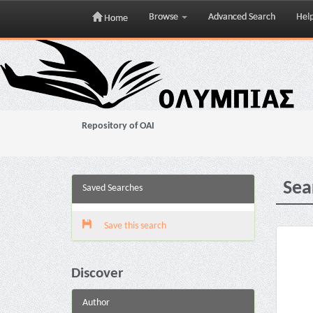
Browse
Advanced Search
Hel
Home
Skip
navigation
Repository of OAI
Sea
Saved Searches
Save this search
Discover
Author