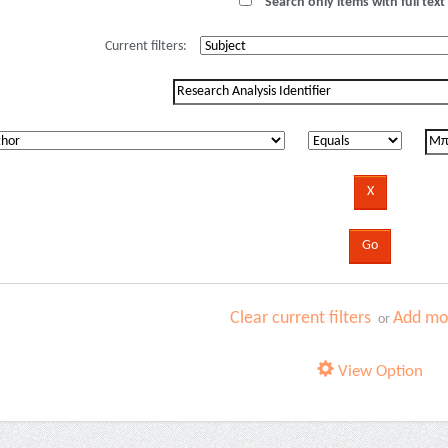
Search only items with full text 
Current filters:
Clear current filters
Add mor
or
View Option