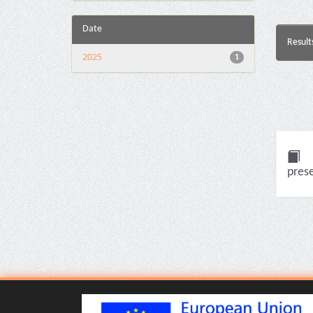
Date
Result
2025
1
pres