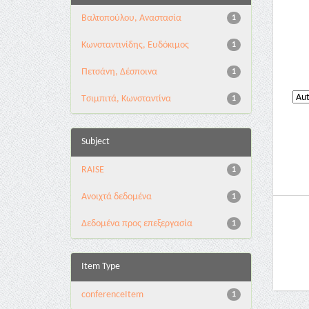
Βαλτοπούλου, Αναστασία
1
Κωνσταντινίδης, Ευδόκιμος
1
Πετσάνη, Δέσποινα
1
Τσιμπιτά, Κωνσταντίνα
1
Subject
RAISE
1
Ανοιχτά δεδομένα
1
Δεδομένα προς επεξεργασία
1
Item Type
conferenceItem
1