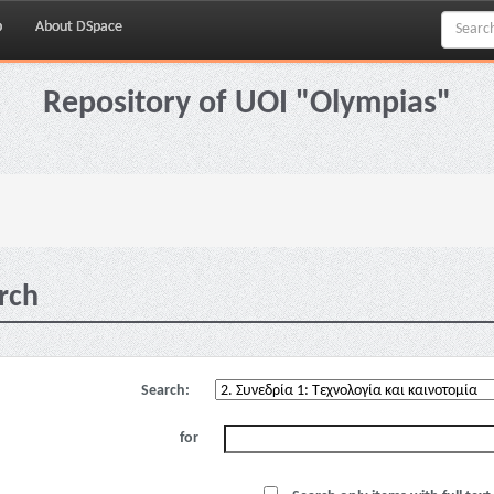
p
About DSpace
Repository of UOI "Olympias"
rch
Search:
for