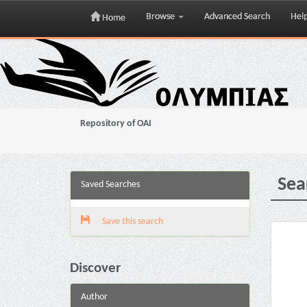
Browse
Advanced Search
Hel
Home
Skip
navigation
Repository of OAI
Sea
Saved Searches
Save this search
Discover
Author