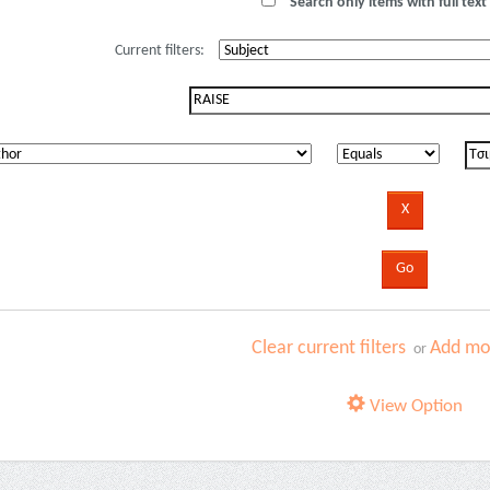
Search only items with full text 
Current filters:
Clear current filters
Add mor
or
View Option