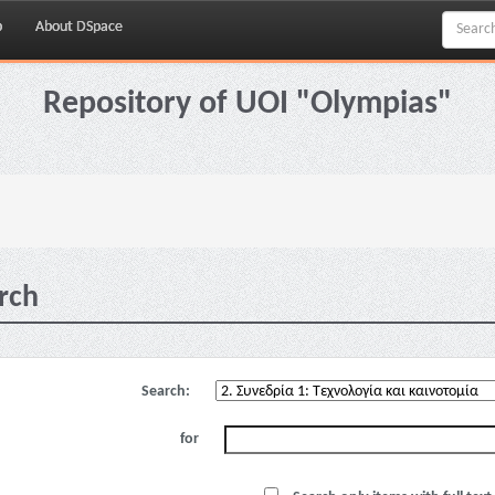
p
About DSpace
Repository of UOI "Olympias"
rch
Search:
for