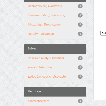
Βαλτοπούλου, Αναστασία
1
Κωνσταντινίδης, Ευδόκιμος
1
Μπαμίδης, Παναγιώτης
1
Πετσάνη, Δέσποινα
1
Subject
Research Analysis Identifier
1
Ανοιχτά δεδομένα
1
Δεδομένα προς επεξεργασία
1
Item Type
conferenceItem
1