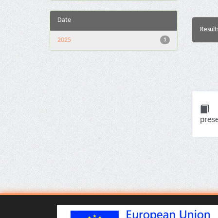
Date
Result
2025
1
pres