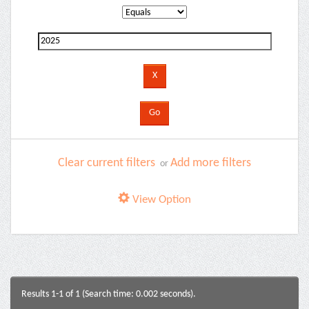
Clear current filters
Add more filters
or
View Option
Results 1-1 of 1 (Search time: 0.002 seconds).