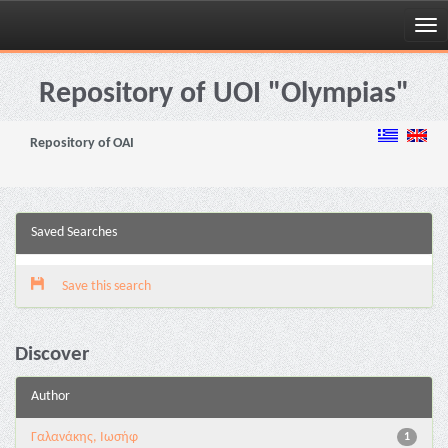
Skip
navigation
Repository of UOI "Olympias"
Repository of OAI
Saved Searches
Save this search
Discover
Author
Γαλανάκης, Ιωσήφ
1