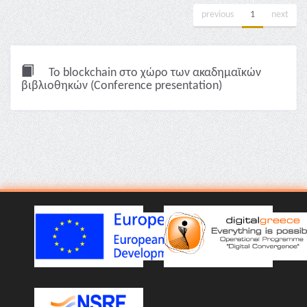
previous
1
next
To blockchain στο χώρο των ακαδημαϊκών
βιβλιοθηκών (Conference presentation)