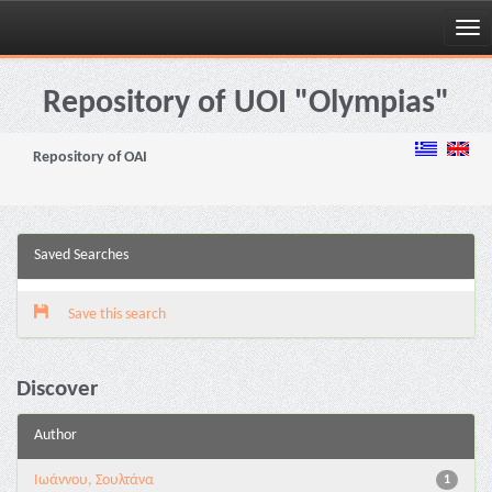
Skip
navigation
Repository of UOI "Olympias"
Repository of OAI
Saved Searches
Save this search
Discover
Author
Ιωάννου, Σουλτάνα
1