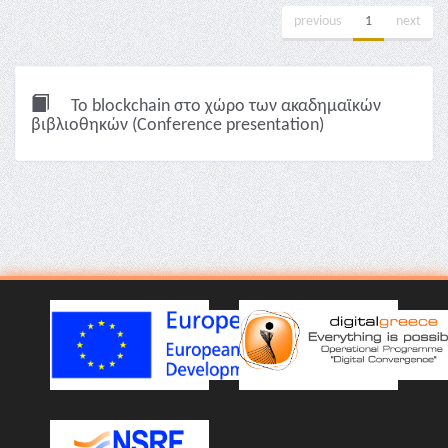
previous
1
next
To blockchain στο χώρο των ακαδημαϊκών
βιβλιοθηκών (Conference presentation)