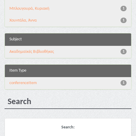
Μπλουγουρά, Κυριακή
1
Χουντάλα, Άννα
1
Subject
Ακαδημαϊκές Βιβλιοθήκες
1
Item Type
conferenceItem
1
Search
Search: