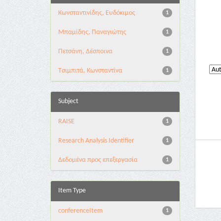
Κωνσταντινίδης, Ευδόκιμος
1
Μπαμίδης, Παναγιώτης
1
Πετσάνη, Δέσποινα
1
Τσιμπιτά, Κωνσταντίνα
1
Subject
RAISE
1
Research Analysis Identifier
1
Δεδομένα προς επεξεργασία
1
Item Type
conferenceItem
1