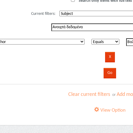
Search only items with full text 
Current filters:
Clear current filters
Add mor
or
View Option