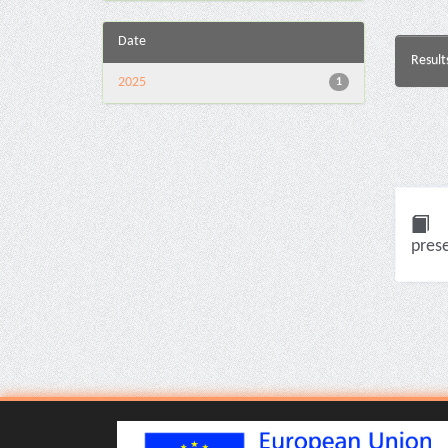
Date
Result
2025
1
pres