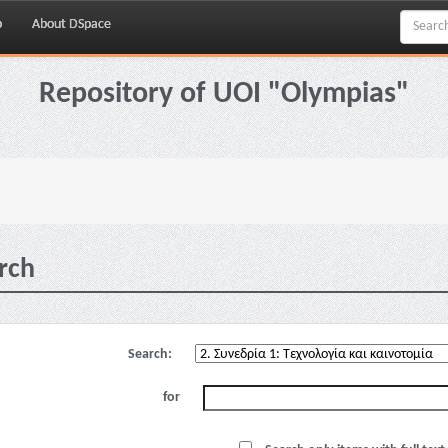
p
About DSpace
Repository of UOI "Olympias"
rch
Search:
for