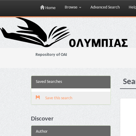
Browse
Advanced Search
Hel
Home
Skip
navigation
Repository of OAI
Sea
Saved Searches
Save this search
Discover
Author