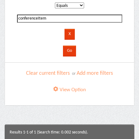
Clear current filters
Add more filters
or
View Option
Results 1-1 of 1 (Search time: 0.002 seconds).