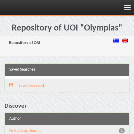
Skip
navigation
Repository of UOI "Olympias"
Repository of OAI
Saved Searches
Save this search
Discover
Author
Γαλανάκης, Ιωσήφ
1