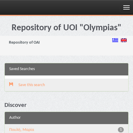
Skip
navigation
Repository of UOI "Olympias"
Repository of OAI
Saved Searches
Save this search
Discover
Author
Πουλή, Μαρία
1