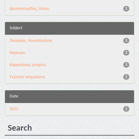
Χρυσοστομίδης, Ηλίας
1
Subject
Θεοτόκης, Κωνσταντίνος
1
Κέρκυρα
1
Κορφιάτικες ιστορίες
1
Τεχνητή νοημοσύνη
1
Date
2025
1
Search