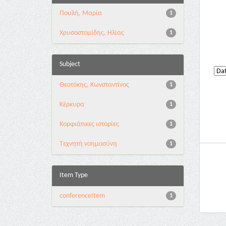
Πουλή, Μαρία
1
Χρυσοστομίδης, Ηλίας
1
Subject
Θεοτόκης, Κωνσταντίνος
1
Κέρκυρα
1
Κορφιάτικες ιστορίες
1
Τεχνητή νοημοσύνη
1
Item Type
conferenceItem
1