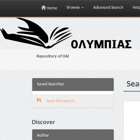
Browse
Advanced Search
Hel
Home
Skip
navigation
Repository of OAI
Sea
Saved Searches
Save this search
Discover
Author