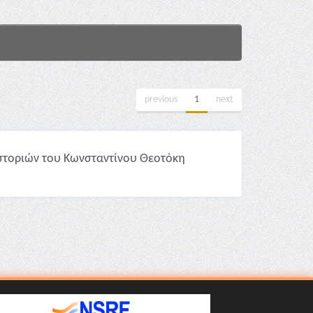
previous
1
next
στοριών του Κωνσταντίνου Θεοτόκη