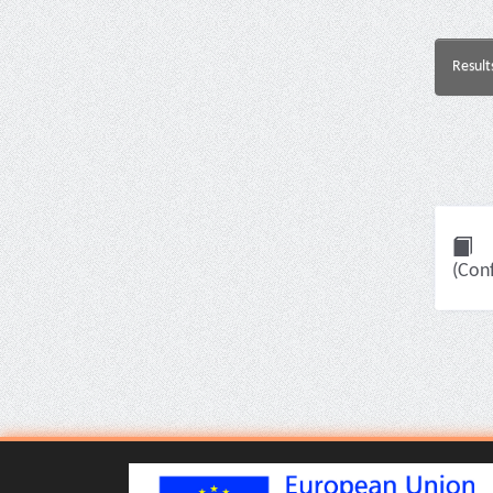
Result
(Con