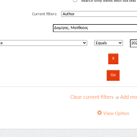
Search only items with full text 
Current filters:
Clear current filters
Add mor
or
View Option