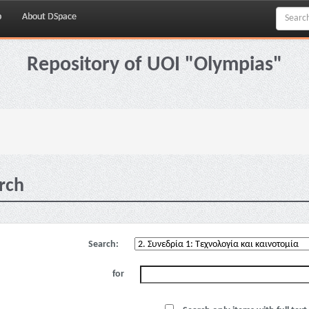
p
About DSpace
Repository of UOI "Olympias"
rch
Search:
for