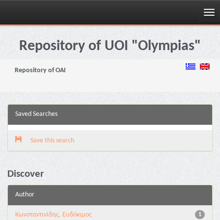
Skip
navigation
Repository of UOI "Olympias"
Repository of OAI
Saved Searches
Save this search
Discover
Author
Κωνσταντινίδης, Ευδόκιμος
1