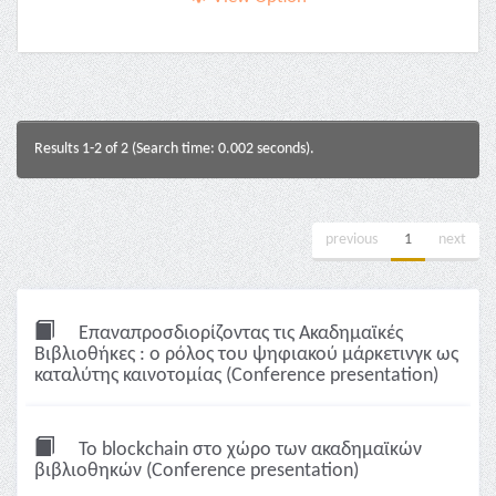
Results 1-2 of 2 (Search time: 0.002 seconds).
previous
1
next
Επαναπροσδιορίζοντας τις Ακαδημαϊκές
Βιβλιοθήκες : ο ρόλος του ψηφιακού μάρκετινγκ ως
καταλύτης καινοτομίας (Conference presentation)
To blockchain στο χώρο των ακαδημαϊκών
βιβλιοθηκών (Conference presentation)