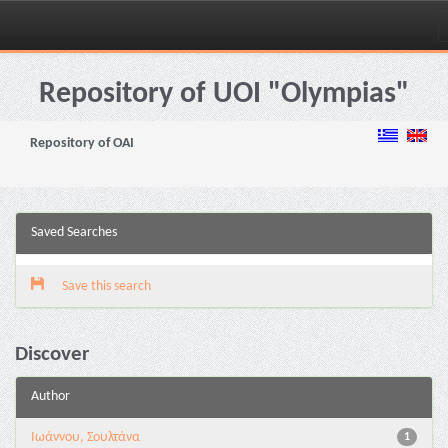
Skip
navigation
Repository of UOI "Olympias"
Repository of OAI
Saved Searches
Save this search
Discover
Author
Ιωάννου, Σουλτάνα
1