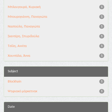
Μπλουγουρά, Κυριακή
1
Μπουρογιάννη, Παναγιώτα
1
Ναστούλη, Παναγιώτα
1
Σκεντέρη, Σπυριδούλα
1
Τσίλη, Αννίτα
1
Χουντάλα, Άννα
1
Subject
Blockhain
1
Ψηφιακό μάρκετινγκ
1
Date