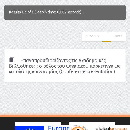
Results 1-1 of 1 (Search time: 0.002 seconds).
previous
1
next
Επαναπροσδιορίζοντας τις Ακαδημαϊκές
Βιβλιοθήκες : ο ρόλος του ψηφιακού μάρκετινγκ ως
καταλύτης καινοτομίας (Conference presentation)