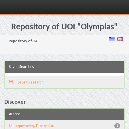
Skip
navigation
Repository of UOI "Olympias"
Repository of OAI
Saved Searches
Save this search
Discover
Author
Μπουρογιάννη, Παναγιώτα
1