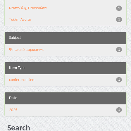
Ναστούλη, Παναγιώτα
1
Τσίλη, Αννίτα
1
Subject
Ψηφιακό μάρκετινγκ
1
Item Type
conferenceItem
1
Date
2025
1
Search