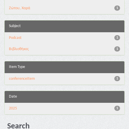
Ζώτου, Χαρά
1
Subject
Podcast
1
Βιβλιοθήκες
1
Item Type
conferenceItem
1
Date
2025
1
Search