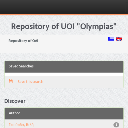
Skip
navigation
Repository of UOI "Olympias"
Repository of OAI
Saved Searches
Save this search
Discover
Author
Γκιούρδα, Βιβή
1