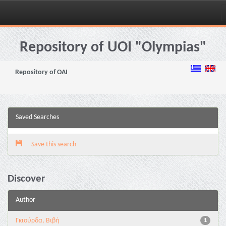
Skip
navigation
Repository of UOI "Olympias"
Repository of OAI
Saved Searches
Save this search
Discover
Author
Γκιούρδα, Βιβή
1