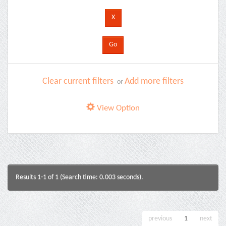
Clear current filters
Add more filters
or
View Option
Results 1-1 of 1 (Search time: 0.003 seconds).
previous
1
next