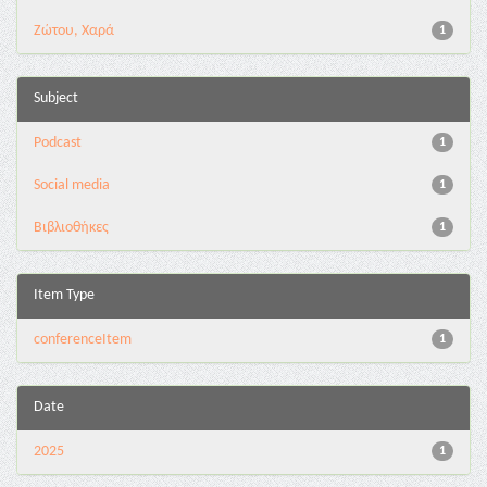
Ζώτου, Χαρά
1
Subject
Podcast
1
Social media
1
Βιβλιοθήκες
1
Item Type
conferenceItem
1
Date
2025
1