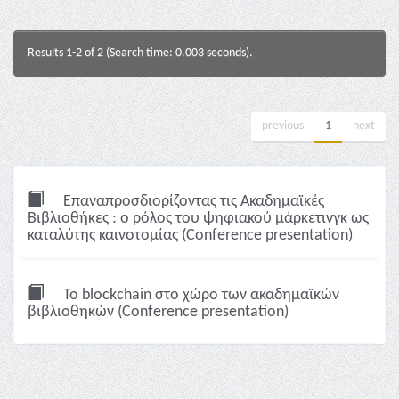
Results 1-2 of 2 (Search time: 0.003 seconds).
previous
1
next
Επαναπροσδιορίζοντας τις Ακαδημαϊκές
Βιβλιοθήκες : ο ρόλος του ψηφιακού μάρκετινγκ ως
καταλύτης καινοτομίας (Conference presentation)
To blockchain στο χώρο των ακαδημαϊκών
βιβλιοθηκών (Conference presentation)