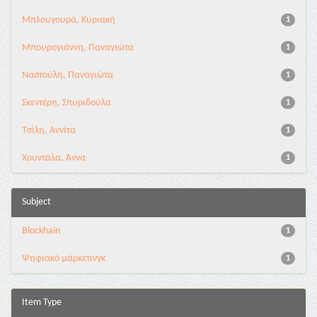
Μπλουγουρά, Κυριακή
1
Μπουρογιάννη, Παναγιώτα
1
Ναστούλη, Παναγιώτα
1
Σκεντέρη, Σπυριδούλα
1
Τσίλη, Αννίτα
1
Χουντάλα, Άννα
1
Subject
Blockhain
1
Ψηφιακό μάρκετινγκ
1
Item Type