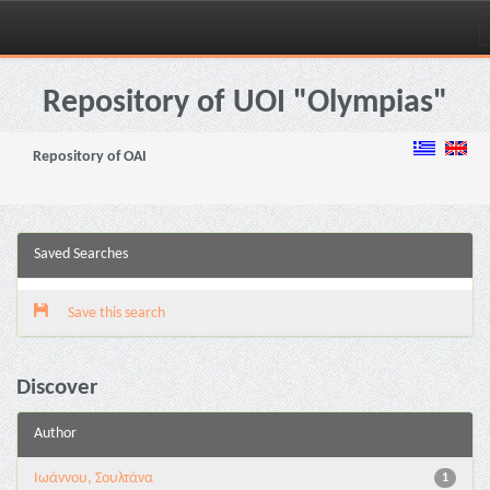
Skip
navigation
Repository of UOI "Olympias"
Repository of OAI
Saved Searches
Save this search
Discover
Author
Ιωάννου, Σουλτάνα
1