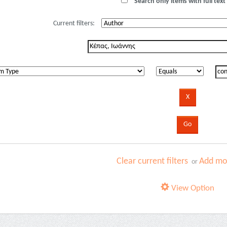
Search only items with full text 
Current filters:
Clear current filters
Add mor
or
View Option