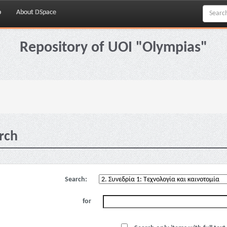
p
About DSpace
Repository of UOI "Olympias"
rch
Search:
for