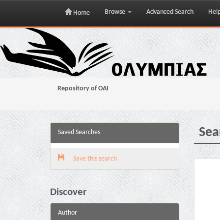
Browse
Advanced Search
Hel
Home
Skip
navigation
Repository of OAI
Sea
Saved Searches
Save this search
Discover
Author