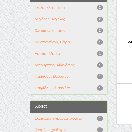
Γκόλα, Κλεοπάτρα
2
Μιχάλας, Άγγελος
2
Χυτήρης, Χρήστος
2
Κωνσταντίνου, Βάγια
1
Λάππα, Μαρία
1
Μπούρτσος, Αθανάσιος
1
Πεκρίδου, Ελισσάβετ
1
Πεκρίδου, Ελισσάβετ
1
Subject
Εκτεταμένη πραγματικότητα
1
Κινητές τεχνολογίες
1