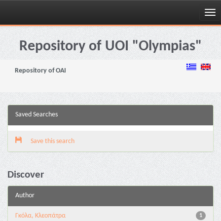
Skip
navigation
Repository of UOI "Olympias"
Repository of OAI
Saved Searches
Save this search
Discover
Author
Γκόλα, Κλεοπάτρα
1