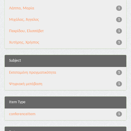
Λάππα, Μαρία
1
Μιχάλας, Άγγελος
1
Πεκρίδου, Ελισσάβετ
1
Χυτήρης, Χρήστος
1
Subject
Εκτεταμένη πραγματικότητα
1
Ψηφιακή μετάβαση
1
Item Type
conferenceItem
1