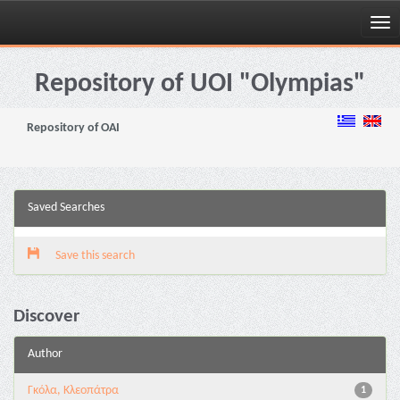
Skip
navigation
Repository of UOI "Olympias"
Repository of OAI
Saved Searches
Save this search
Discover
Author
Γκόλα, Κλεοπάτρα
1