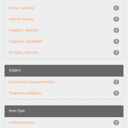
Κέπας, Ιωάννης
1
Λάππα, Μαρία
1
Μιχάλας, Άγγελος
1
Πεκρίδου, Ελισσάβετ
1
Χυτήρης, Χρήστος
1
Subject
Εκτεταμένη πραγματικότητα
1
Ψηφιακή μετάβαση
1
Item Type
conferenceItem
1