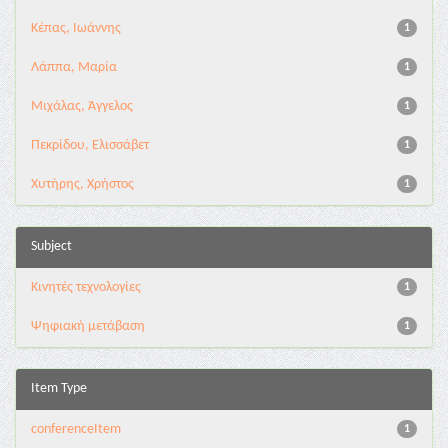
Κέπας, Ιωάννης
1
Λάππα, Μαρία
1
Μιχάλας, Άγγελος
1
Πεκρίδου, Ελισσάβετ
1
Χυτήρης, Χρήστος
1
Subject
Κινητές τεχνολογίες
1
Ψηφιακή μετάβαση
1
Item Type
conferenceItem
1