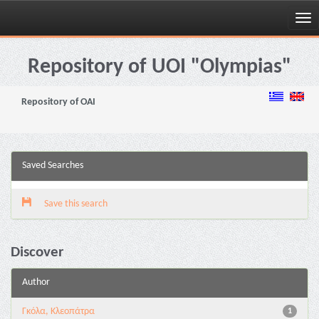
Skip
navigation
Repository of UOI "Olympias"
Repository of OAI
Saved Searches
Save this search
Discover
Author
Γκόλα, Κλεοπάτρα
1