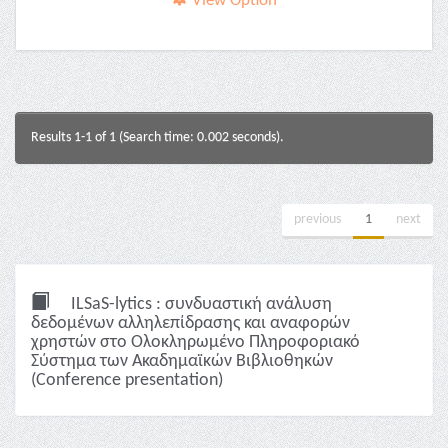
View Option
Results 1-1 of 1 (Search time: 0.002 seconds).
previous
1
next
ILSaS-lytics : συνδυαστική ανάλυση
δεδομένων αλληλεπίδρασης και αναφορών
χρηστών στο Ολοκληρωμένο Πληροφοριακό
Σύστημα των Ακαδημαϊκών Βιβλιοθηκών
(Conference presentation)