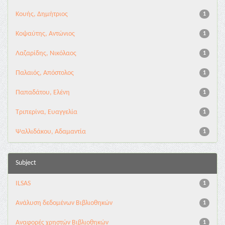
Κουής, Δημήτριος
1
Κοψαύτης, Αντώνιος
1
Λαζαρίδης, Νικόλαος
1
Παλαιός, Απόστολος
1
Παπαδάτου, Ελένη
1
Τριπερίνα, Ευαγγελία
1
Ψαλλιδάκου, Αδαμαντία
1
Subject
ILSAS
1
Ανάλυση δεδομένων Βιβλιοθηκών
1
Αναφορές χρηστών Βιβλιοθηκών
1