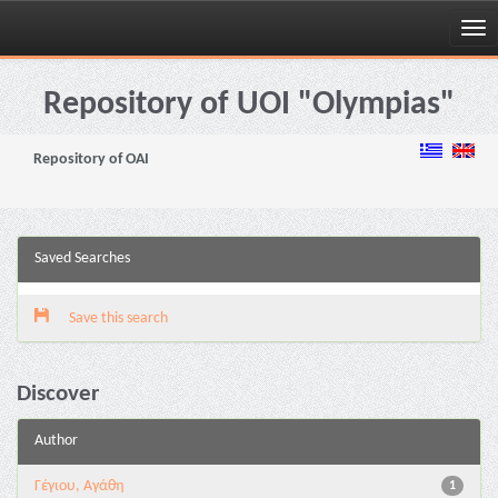
Skip
navigation
Repository of UOI "Olympias"
Repository of OAI
Saved Searches
Save this search
Discover
Author
Γέγιου, Αγάθη
1