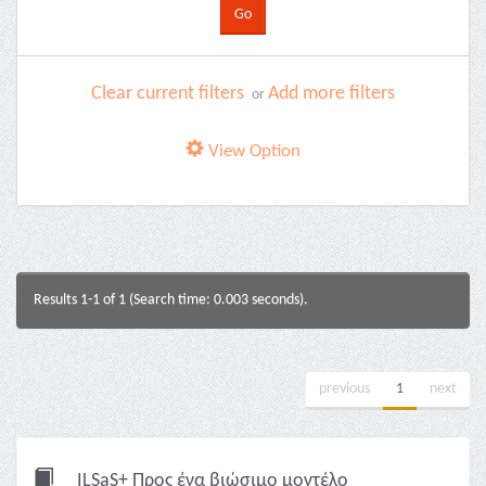
Clear current filters
Add more filters
or
View Option
Results 1-1 of 1 (Search time: 0.003 seconds).
previous
1
next
ILSaS+ Προς ένα βιώσιμο μοντέλο