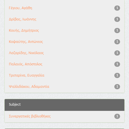
Γέγιου, Αγάθη
1
Δρίβας, Ιωάννης
1
Κουής, Δημήτριος
1
Κοψαύτης, Αντώνιος
1
Λαζαρίδης, Νικόλαος
1
Παλαιός, Απόστολος
1
Τριπερίνα, Ευαγγελία
1
Ψαλλιδάκου, Αδαμαντία
1
Subject
Συνεργατικές βιβλιοθήκες
1