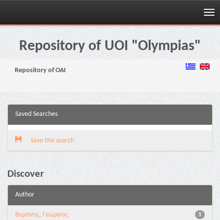
Skip
navigation
Repository of UOI "Olympias"
Repository of OAI
Saved Searches
Save this search
Discover
Author
Βεράνης, Γεώργιος
1