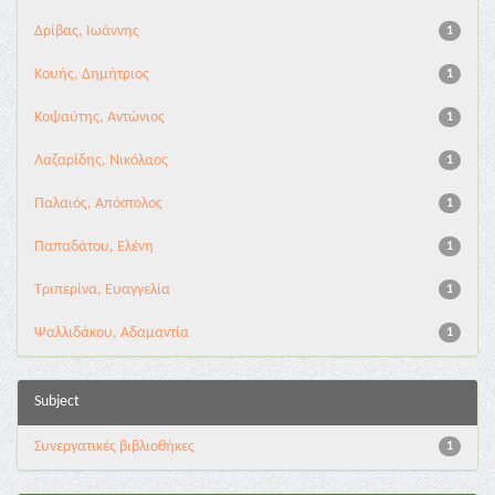
Δρίβας, Ιωάννης
1
Κουής, Δημήτριος
1
Κοψαύτης, Αντώνιος
1
Λαζαρίδης, Νικόλαος
1
Παλαιός, Απόστολος
1
Παπαδάτου, Ελένη
1
Τριπερίνα, Ευαγγελία
1
Ψαλλιδάκου, Αδαμαντία
1
Subject
Συνεργατικές βιβλιοθήκες
1