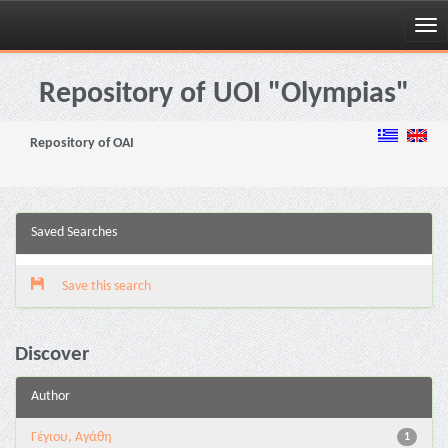
Skip
navigation
Repository of UOI "Olympias"
Repository of OAI
Saved Searches
Save this search
Discover
Author
Γέγιου, Αγάθη
1