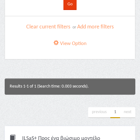
Clear current filters
Add more filters
or
View Option
Results 1-1 of 1 (Search time: 0.003 seconds).
previous
1
next
ILSaS+ Προς ένα βιώσιμο μοντέλο