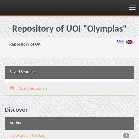
Skip
navigation
Repository of UOI "Olympias"
Repository of OAI
Saved Searches
Save this search
Discover
Author
Γερόλιμος, Μιχάλης
1