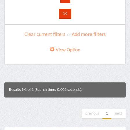
Clear current filters
Add more filters
or
View Option
Results 1-1 of 1 (Search time: 0.002 seconds).
previous
1
next