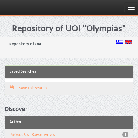
Skip
navigation
Repository of UOI "Olympias"
Repository of OAI
Saved Searches
Save this search
Discover
Author
Ριζόπουλος, Κωνσταντίνος
1