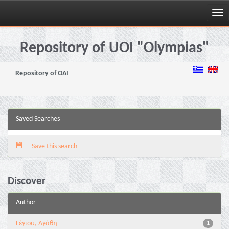
Skip
navigation
Repository of UOI "Olympias"
Repository of OAI
Saved Searches
Save this search
Discover
Author
Γέγιου, Αγάθη
1