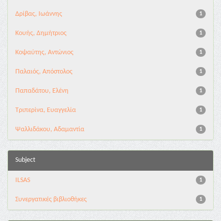
Δρίβας, Ιωάννης
1
Κουής, Δημήτριος
1
Κοψαύτης, Αντώνιος
1
Παλαιός, Απόστολος
1
Παπαδάτου, Ελένη
1
Τριπερίνα, Ευαγγελία
1
Ψαλλιδάκου, Αδαμαντία
1
Subject
ILSAS
1
Συνεργατικές βιβλιοθήκες
1