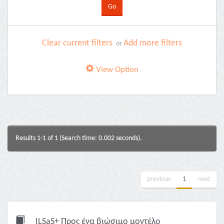
Clear current filters
Add more filters
or
View Option
Results 1-1 of 1 (Search time: 0.002 seconds).
previous
1
next
ILSaS+ Προς ένα βιώσιμο μοντέλο