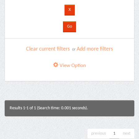
Clear current filters
Add more filters
or
View Option
Results 1-1 of 1 (Search time: 0.001 seconds).
previous
1
next