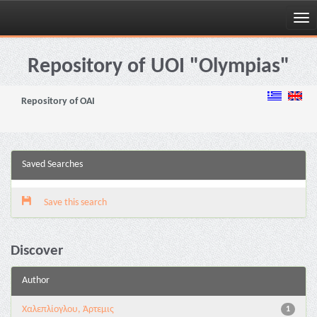
Skip
navigation
Repository of UOI "Olympias"
Repository of OAI
Saved Searches
Save this search
Discover
Author
Χαλεπλίογλου, Άρτεμις
1