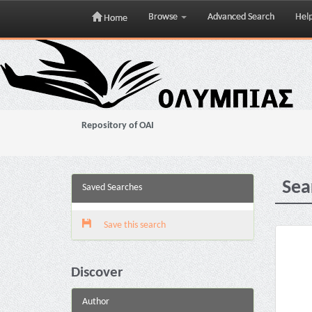
Browse
Advanced Search
Hel
Home
Skip
navigation
Repository of OAI
Sea
Saved Searches
Save this search
Discover
Author