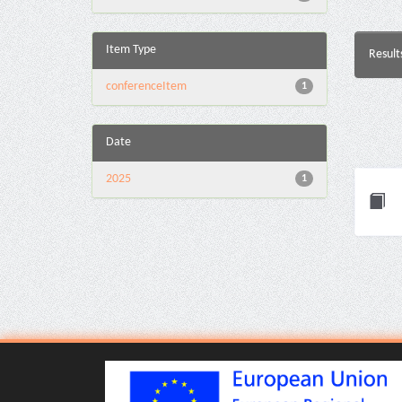
Item Type
Result
conferenceItem
1
Date
2025
1