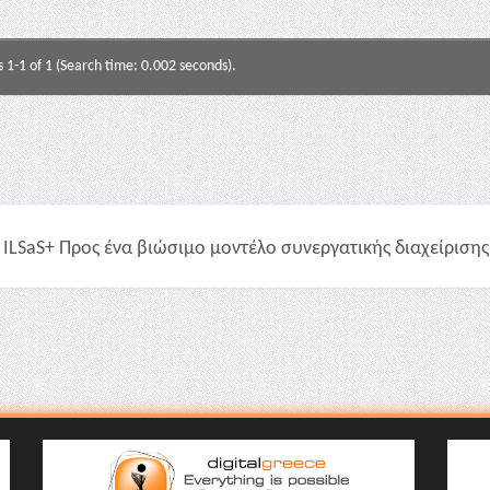
s 1-1 of 1 (Search time: 0.002 seconds).
ILSaS+ Προς ένα βιώσιμο μοντέλο συνεργατικής διαχείρισης