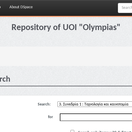
p
About DSpace
Repository of UOI "Olympias"
rch
Search:
for