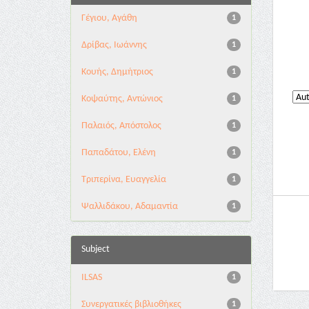
Γέγιου, Αγάθη
1
Δρίβας, Ιωάννης
1
Κουής, Δημήτριος
1
Κοψαύτης, Αντώνιος
1
Παλαιός, Απόστολος
1
Παπαδάτου, Ελένη
1
Τριπερίνα, Ευαγγελία
1
Ψαλλιδάκου, Αδαμαντία
1
Subject
ILSAS
1
Συνεργατικές βιβλιοθήκες
1