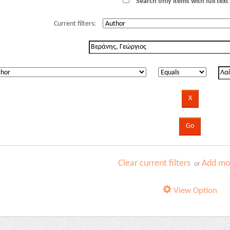
Search only items with full text 
Current filters:
Clear current filters
Add mor
or
View Option