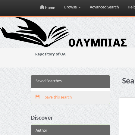
Browse
Advanced Search
Hel
Home
Skip
navigation
Repository of OAI
Sea
Saved Searches
Save this search
Discover
Author