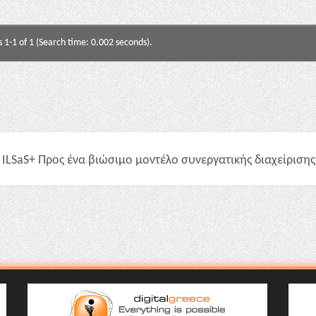
s 1-1 of 1 (Search time: 0.002 seconds).
ILSaS+ Προς ένα βιώσιμο μοντέλο συνεργατικής διαχείρισης