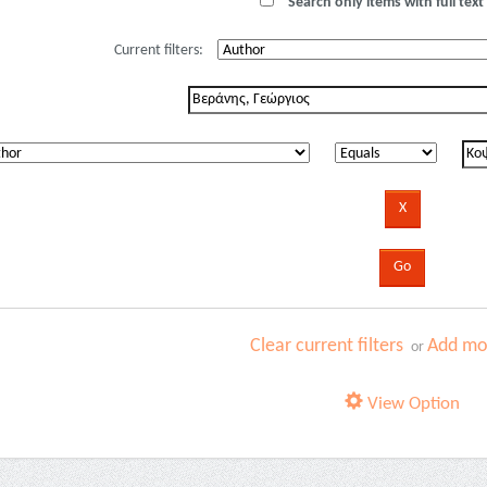
Search only items with full text 
Current filters:
Clear current filters
Add mor
or
View Option