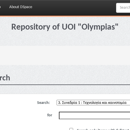
p
About DSpace
Repository of UOI "Olympias"
rch
Search:
for