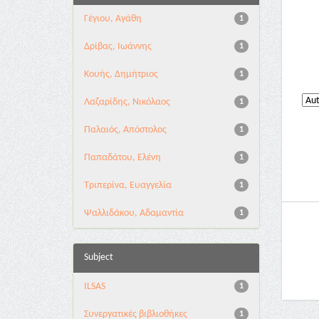
Γέγιου, Αγάθη
1
Δρίβας, Ιωάννης
1
Κουής, Δημήτριος
1
Λαζαρίδης, Νικόλαος
1
Παλαιός, Απόστολος
1
Παπαδάτου, Ελένη
1
Τριπερίνα, Ευαγγελία
1
Ψαλλιδάκου, Αδαμαντία
1
Subject
ILSAS
1
Συνεργατικές βιβλιοθήκες
1