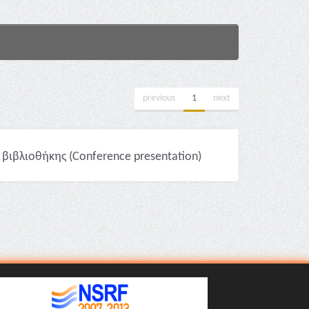
previous
1
next
 βιβλιοθήκης (Conference presentation)