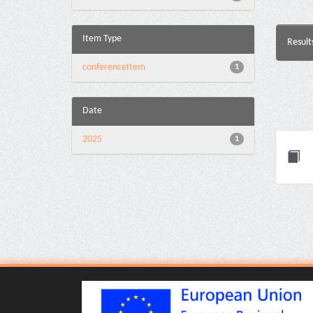
Item Type
Result
conferenceItem
1
Date
2025
1