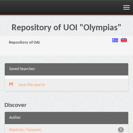
Skip
navigation
Repository of UOI "Olympias"
Repository of OAI
Saved Searches
Save this search
Discover
Author
Βεράνης, Γεώργιος
1