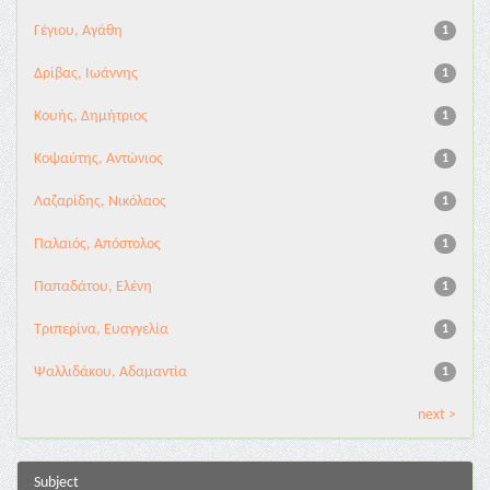
Γέγιου, Αγάθη
1
Δρίβας, Ιωάννης
1
Κουής, Δημήτριος
1
Κοψαύτης, Αντώνιος
1
Λαζαρίδης, Νικόλαος
1
Παλαιός, Απόστολος
1
Παπαδάτου, Ελένη
1
Τριπερίνα, Ευαγγελία
1
Ψαλλιδάκου, Αδαμαντία
1
next >
Subject