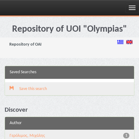
Skip
navigation
Repository of UOI "Olympias"
Repository of OAI
Saved Searches
Save this search
Discover
Author
Γερόλιμος, Μιχάλης
1