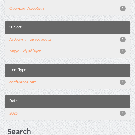
Φράγκου, Αφροδίτη
1
Subject
Ανθρώπινη τεχνογνωσία
1
Μηχανική μάθηση
1
Item Type
conferenceItem
1
Date
2025
1
Search