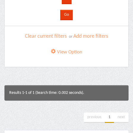
Clear current filters
Add more filters
or
View Option
Results 1-1 of 1 (Search time: 0.002 seconds).
previous
1
next