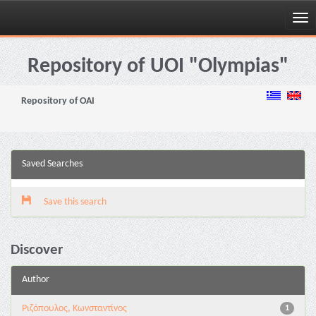
Skip
navigation
Repository of UOI "Olympias"
Repository of OAI
Saved Searches
Save this search
Discover
Author
Ριζόπουλος, Κωνσταντίνος
1