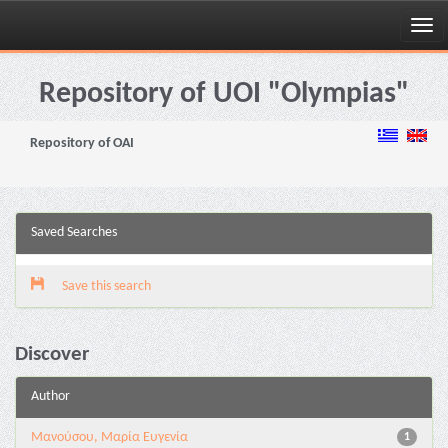
Skip
navigation
Repository of UOI "Olympias"
Repository of OAI
Saved Searches
Save this search
Discover
Author
Μανούσου, Μαρία Ευγενία
1