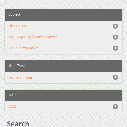
Subject
Birds in art
1
Δημιουργικές δραστηριότητες
1
Πουλιά στην τέχνη
1
Item Type
bachelorThesis
1
Date
2026
1
Search