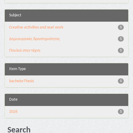
Subject
Creative activities and seat work
1
Δημιουργικές δραστηριότητες
1
Πουλιά στην τέχνη
1
Item Type
bachelorThesis
1
Date
2026
1
Search