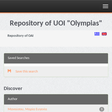
Skip
navigation
Repository of UOI "Olympias"
Repository of OAI
Saved Searches
Save this search
Discover
Author
Μανούσου, Μαρία Ευγενία
1