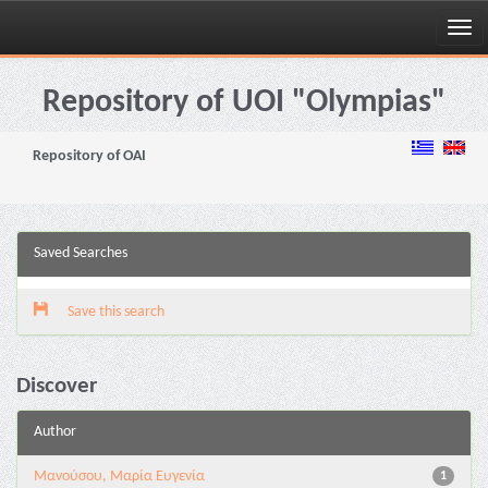
Skip
navigation
Repository of UOI "Olympias"
Repository of OAI
Saved Searches
Save this search
Discover
Author
Μανούσου, Μαρία Ευγενία
1