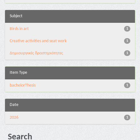
Subject
Birds in art
1
Creative activities and seat work
1
Δημιουργικές δραστηριότητες
1
Item Type
bachelorThesis
1
Date
2026
1
Search