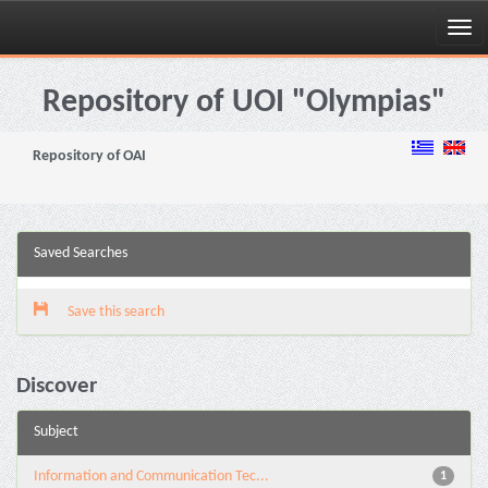
Skip
navigation
Repository of UOI "Olympias"
Repository of OAI
Saved Searches
Save this search
Discover
Subject
Information and Communication Tec...
1